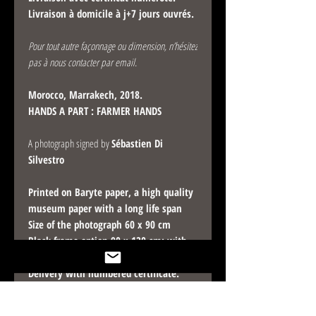
Livraison à domicile à j+7 jours ouvrés.
Pour tout autre façonnage ou dimension, n’hésitez
pas à nous contacter par email.
Morocco, Marrakech, 2018.
HANDS A PART : FARMER HANDS
A photograph signed by
Sébastien Di
Silvestro
Printed on Baryte paper, a high quality
museum paper with a long life span
Size of the photograph 60 x 90 cm
Black frame option 90 x 120 cm: with
choice of matting colour.
Delivery with numbered certificate.
Home delivery within 7 working days.