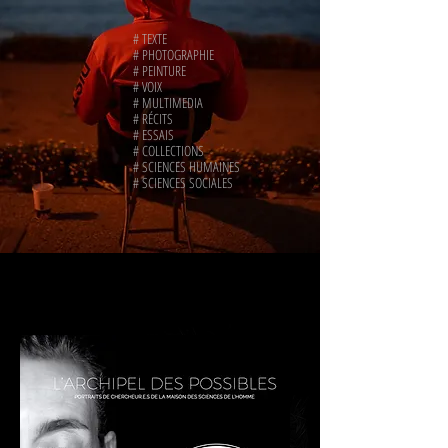
# TEXTE
# PHOTOGRAPHIE
# PEINTURE
# VOIX
# MULTIMEDIA
# RÉCITS
# ESSAIS
# COLLECTIONS
# SCIENCES HUMAINES
# SCIENCES SOCIALES