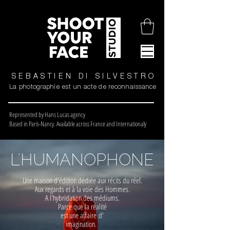
SEBASTIEN DI SILVESTRO
La photographie est un acte de reconnaissance
Represented by Hans Lucas agency
Based in Paris-Nancy. Available across France and Internationaly
L'HUMANOPHONE
Une maison d'édition dédiée aux récits du réel.
Aux regards et à la voie des Hommes.
A l'hybridation des médiums.
Parce que la réalité
est une affaire
d'
imagination.