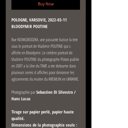
Buy Now
POLOGNE, VARSOVIE, 2022-03-11
BLOODYMIR POUTINE
Rue NOWGRODZKA, une passante baisse la tete
sous le portrait de Vladimir POUTINE qui s
affiche en Bloodymir. Le celebre portrait de
Vladimir POUTINE du photographe Platon publie
en 2007 a la Une du TIME a ete detourne dans
plusieurs series d affiches pour denoncer les
agissements du maitre du KREMLIN en UKRAINE.
Photographie par
Sebastien Di Silvestro /
Hans Lucas
Tirage sur papier perlé, papier haute
qualité.
Dimensions de la photographie seule :