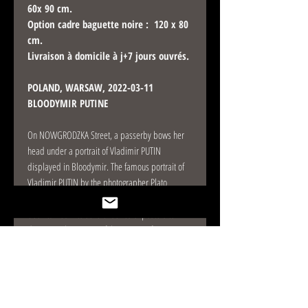
60x 90 cm.
Option cadre baguette noire : 120 x 80
cm.
Livraison à domicile à j+7 jours ouvrés.
POLAND, WARSAW, 2022-03-11
BLOODYMIR PUTINE
On NOWGRODZKA Street, a passerby bows her
head under a portrait of Vladimir PUTIN
displayed in Bloodymir. The famous portrait of
Vladimir PUTIN by the photographer Plato
published in 2007 on the front page of TIME has
been turned into several series of posters to
denounce the actions of the master of KREMLIN
in UKRAINE. Photography by Sebastien Di
Silvestro / Hans Lucas.