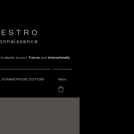
VESTRO
connaissance
 Available across
France
and
internationally
L'HUMANOPHONE EDITIONS
More