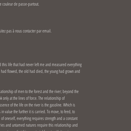
e couleur de passe-partout.
itez pas à nous contacter par email.
ed this life that had never left me and measured everything
ver had flowed, the old had died, the young had grown and
elationship of men to the forest and the river; beyond the
 only at the lines of force. The relationship of
ence of the life on the river is the gasoline. Which is
in value the further it is carried. To move, to feed, to
e of oneself, everything requires strength and a constant
tories and untamed natures require this relationship and