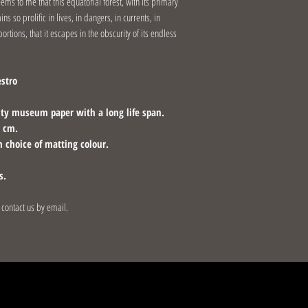
seems to me that this equatorial forest, with its primary
s so prolific in lives, in dangers, in currents, in
rtions, that it escapes in the obscurity of its endless
estro
ity museum paper with a long life span.
0 cm.
 choice of matting colour.
s.
o contact us by email.