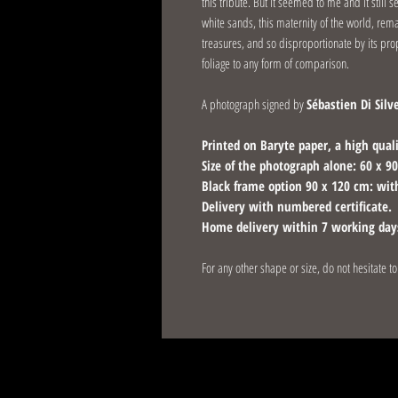
this tribute. But it seemed to me and it still 
white sands, this maternity of the world, remain
treasures, and so disproportionate by its propo
foliage to any form of comparison.
A photograph signed by
Sébastien Di Silv
Printed on Baryte paper, a high qual
Size of the photograph alone: 60 x 9
Black frame option 90 x 120 cm: with
Delivery with numbered certificate.
Home delivery within 7 working day
For any other shape or size, do not hesitate t