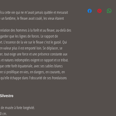
vécu cette vie qui ne m'avait jamais quittée et mesurait
un fantôme, le fleuve avait coulé, les vieux étaient
le relation des hommes à la forêt et au fleuve; au-delà des
garder que les lignes de forces. Le rapport de
 L'essence de la vie sur le fleuve c'est le gazoil. Qui
en valeur plus il est emporté loin. Se déplacer, se
ner, tout exige une force et une présence constante aux
rs et natures indomptées exigent ce rapport et ce tribut.
ue cette forêt équatoriale, avec ses sables blancs
 si prolifique en vies, en dangers, en courants, en
, qu'elle échappe dans l'obscurité de ses frondaisons
Silvestro
é de musée à forte longévité.
90 cm.