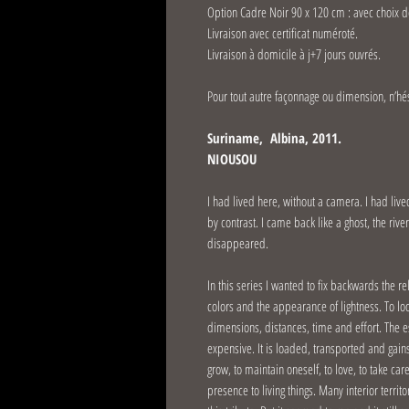
Option Cadre Noir 90 x 120 cm : avec choix d
Livraison avec certificat numéroté.
Livraison à domicile à j+7 jours ouvrés.
Pour tout autre façonnage ou dimension, n’hés
Suriname, Albina, 2011.
NIOUSOU
I had lived here, without a camera. I had liv
by contrast. I came back like a ghost, the ri
disappeared.
In this series I wanted to fix backwards the r
colors and the appearance of lightness. To look
dimensions, distances, time and effort. The ess
expensive. It is loaded, transported and gains 
grow, to maintain oneself, to love, to take car
presence to living things. Many interior terri