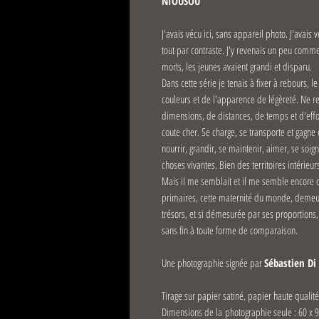
NIOUSOU
J'avais vécu ici, sans appareil photo. J'avais 
tout par contraste. J'y revenais un peu comme 
morts, les jeunes avaient grandi et disparu.
Dans cette série je tenais à fixer à rebours, 
couleurs et de l'apparence de légèreté. Ne re
dimensions, de distances, de temps et d'effort.
coute cher. Se charge, se transporte et gagne 
nourrir, grandir, se maintenir, aimer, se soig
choses vivantes. Bien des territoires intérieu
Mais il me semblait et il me semble encore q
primaires, cette maternité du monde, demeure
trésors, et si démesurée par ses proportions
sans fin à toute forme de comparaison.
Une photographie signée par
Sébastien Di 
Tirage sur papier satiné, papier haute qualit
Dimensions de la photographie seule : 60 x 