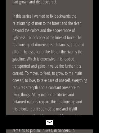
had grown and disappeared.
In this series I wanted to fix backwards the
relationship of men to the forest and the river;
beyond the colors and the appearance of
lightness. To look only at the lines of force. The
relationship of dimensions, distances, time and
effort. The essence of the life on the river is the
gasoline. Which is expensive. It is loaded,
transported and gains in value the further it is
carried. To move, to feed, to grow, to maintain
oneself, to love, to take care of oneself, everything
requires strength and a constant presence to
living things. Many interior territories and
untamed natures require this relationship and
this tribute. But it seemed to me and it still
seems to me that this equatorial forest, with its
primary white sands, this maternity of the world,
remains so prolific in lives, in dangers, in
currents, in treasures, and so disproportionate