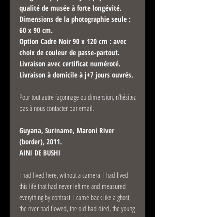
qualité de musée à forte longévité.
Dimensions de la photographie seule :
60 x 90 cm.
Option Cadre Noir 90 x 120 cm : avec
choix de couleur de passe-partout.
Livraison avec certificat numéroté.
Livraison à domicile à j+7 jours ouvrés.
Pour tout autre façonnage ou dimension, n’hésitez
pas à nous contacter par email.
Guyana, Suriname, Maroni River
(border), 2011.
AINI DE BUSHI
I had lived here, without a camera. I had lived
this life that had never left me and measured
everything by contrast. I came back like a ghost,
the river had flowed, the old had died, the young