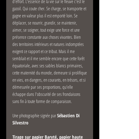
d'effort. L'essence de la vie sur le fleuve c'est le
gazoil. Qui coute cher. Se charge, se transporte et
gagne en valeur plus il est emporté loin. Se
déplacer, se nourrir, grandir, se maintenir,
aimer, se soigner, tout exige une force et une
présence constante aux choses vivantes. Bien
des territoires intérieurs et natures indomptées
exigent ce rapport et ce tribut. Mais il me
semblait et il me semble encore que cette forêt
équatoriale, avec ses sables blancs primaires,
cette maternité du monde, demeure si prolifique
en vies, en dangers, en courants, en trésors, et si
démesurée par ses proportions, qu'elle
échappe dans l'obscurité de ses frondaisons
sans fin à toute forme de comparaison.
Une photographie signée par
Sébastien Di
Silvestro
Tirage sur papier Baryté, papier haute