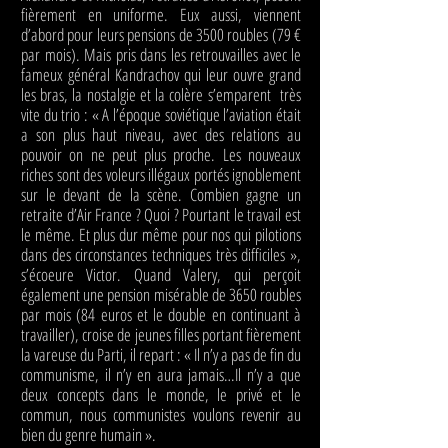
fièrement en uniforme. Eux aussi, viennent
d’abord pour leurs pensions de 3500 roubles (79 €
par mois). Mais pris dans les retrouvailles avec le
fameux général Kandrachov qui leur ouvre grand
les bras, la nostalgie et la colère s’emparent très
vite du trio : « A l’époque soviétique l’aviation était
a son plus haut niveau, avec des relations au
pouvoir on ne peut plus proche. Les nouveaux
riches sont des voleurs illégaux portés ignoblement
sur le devant de la scène. Combien gagne un
retraite d’Air France ? Quoi ? Pourtant le travail est
le même. Et plus dur même pour nos qui pilotions
dans des circonstances techniques très difficiles »,
s’écoeure Victor. Quand Valery, qui perçoit
également une pension misérable de 3650 roubles
par mois (84 euros et le double en continuant à
travailler), croise de jeunes filles portant fièrement
la vareuse du Parti, il repart : « Il n’y a pas de fin du
communisme, il n’y en aura jamais…Il n’y a que
deux concepts dans le monde, le privé et le
commun, nous communistes voulons revenir au
bien du genre humain ».