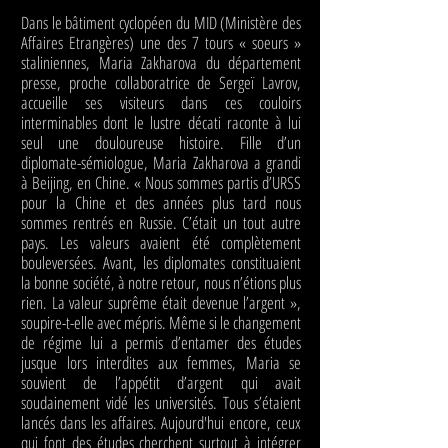
Dans le bâtiment cyclopéen du MID (Ministère des
Affaires Etrangères) une des 7 tours « soeurs »
staliniennes, Maria Zakharova du département
presse, proche collaboratrice de Sergeï Lavrov,
accueille ses visiteurs dans ces couloirs
interminables dont le lustre décati raconte à lui
seul une douloureuse histoire. Fille d’un
diplomate-sémiologue, Maria Zakharova a grandi
à Beijing, en Chine. « Nous sommes partis d’URSS
pour la Chine et des années plus tard nous
sommes rentrés en Russie. C’était un tout autre
pays. Les valeurs avaient été complètement
bouleversées. Avant, les diplomates constituaient
la bonne société, à notre retour, nous n’étions plus
rien. La valeur suprême était devenue l’argent »,
soupire-t-elle avec mépris. Même si le changement
de régime lui a permis d’entamer des études
jusque lors interdites aux femmes, Maria se
souvient de l’appétit d’argent qui avait
soudainement vidé les universités. Tous s’étaient
lancés dans les affaires. Aujourd'hui encore, ceux
qui font des études cherchent surtout à intégrer