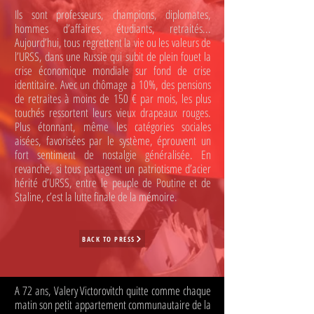
Ils sont professeurs, champions, diplomates,
hommes d’affaires, étudiants, retraités...
Aujourd’hui, tous regrettent la vie ou les valeurs de
l’URSS, dans une Russie qui subit de plein fouet la
crise économique mondiale sur fond de crise
identitaire. Avec un chômage a 10%, des pensions
de retraites à moins de 150 € par mois, les plus
touchés ressortent leurs vieux drapeaux rouges.
Plus étonnant, même les catégories sociales
aisées, favorisées par le système, éprouvent un
fort sentiment de nostalgie généralisée. En
revanche, si tous partagent un patriotisme d’acier
hérité d’URSS, entre le peuple de Poutine et de
Staline, c’est la lutte finale de la mémoire.
BACK TO PRESS
A 72 ans, Valery Victorovitch quitte comme chaque
matin son petit appartement communautaire de la