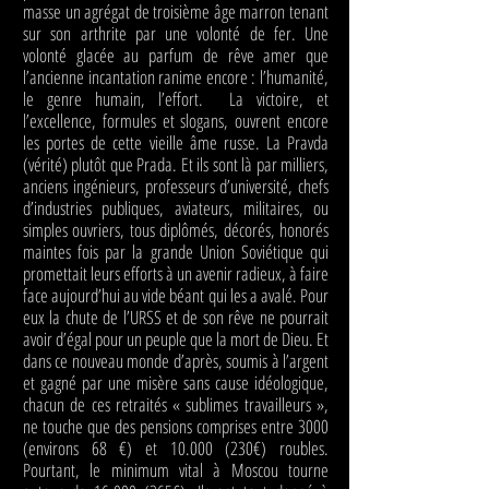
masse un agrégat de troisième âge marron tenant
sur son arthrite par une volonté de fer. Une
volonté glacée au parfum de rêve amer que
l’ancienne incantation ranime encore : l’humanité,
le genre humain, l’effort. La victoire, et
l’excellence, formules et slogans, ouvrent encore
les portes de cette vieille âme russe. La Pravda
(vérité) plutôt que Prada. Et ils sont là par milliers,
anciens ingénieurs, professeurs d’université, chefs
d’industries publiques, aviateurs, militaires, ou
simples ouvriers, tous diplômés, décorés, honorés
maintes fois par la grande Union Soviétique qui
promettait leurs efforts à un avenir radieux, à faire
face aujourd’hui au vide béant qui les a avalé. Pour
eux la chute de l’URSS et de son rêve ne pourrait
avoir d’égal pour un peuple que la mort de Dieu. Et
dans ce nouveau monde d’après, soumis à l’argent
et gagné par une misère sans cause idéologique,
chacun de ces retraités « sublimes travailleurs »,
ne touche que des pensions comprises entre 3000
(environs 68 €) et
10.000 (230
€) roubles.
Pourtant, le minimum vital à Moscou tourne