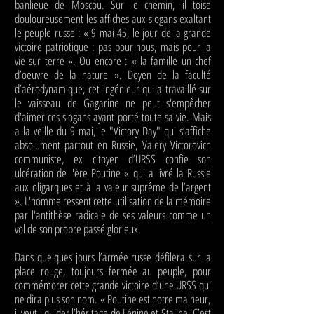
banlieue de Moscou. Sur le chemin, il toise
douloureusement les affiches aux slogans exaltant
le peuple russe : « 9 mai 45, le jour de la grande
victoire patriotique : pas pour nous, mais pour la
vie sur terre ». Ou encore : « la famille un chef
d’oeuvre de la nature ». Doyen de la faculté
d’aérodynamique, cet ingénieur qui a travaillé sur
le vaisseau de Gagarine ne peut s'empêcher
d'aimer ces slogans ayant porté toute sa vie. Mais
a la veille du 9 mai, le "Victory Day" qui s’affiche
absolument partout en Russie, Valery Victorovich
communiste, ex citoyen d’URSS confie son
ulcération de l'ère Poutine « qui a livré la Russie
aux oligarques et à la valeur suprême de l’argent
». L'homme ressent cette utilisation de la mémoire
par l'antithèse radicale de ses valeurs comme un
vol de son propre passé glorieux.
Dans quelques jours l’armée russe défilera sur la
place rouge, toujours fermée au peuple, pour
commémorer cette grande victoire d’une URSS qui
ne dira plus son nom. « Poutine est notre malheur,
il veut liquider l’héritage de Lénine et Staline. C’est