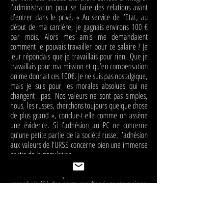
l’administration pour se faire des relations avant
d’entrer dans le privé. « Au service de l’Etat, au
début de ma carrière, je gagnais environs 100 €
par mois. Alors mes amis me demandaient
comment je pouvais travailler pour ce salaire ? Je
leur répondais que je travaillais pour rien. Que je
travaillais pour ma mission et qu’en compensation
on me donnait ces 100€. Je ne suis pas nostalgique,
mais je suis pour les morales absolues qui ne
changent pas. Nos valeurs ne sont pas simples,
nous, les russes, cherchons toujours quelque chose
de plus grand », conclue-t-elle comme on assène
une évidence. Si l’adhésion au PC ne concerne
qu’une petite partie de la société russe, l’adhésion
aux valeurs de l’URSS concerne bien une immense
partie de la population.
Entouré d’enfants qui s’exercent durement sous le
regard glorifié des peintures d’anciens champions,
IBRAHIM est aujourd’hui entraineur de lutte greco-
romaine dans la grande banlieue de Moscou.
Cependant autrefois, il a été plusieurs fois