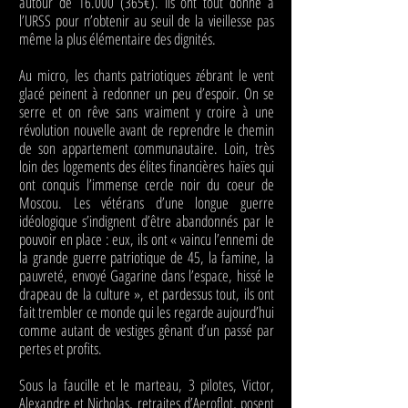
autour de
16.000 (365
€). Ils ont tout donné à
l’URSS pour n’obtenir au seuil de la vieillesse pas
même la plus élémentaire des dignités.
Au micro, les chants patriotiques zébrant le vent
glacé peinent à redonner un peu d’espoir. On se
serre et on rêve sans vraiment y croire à une
révolution nouvelle avant de reprendre le chemin
de son appartement communautaire. Loin, très
loin des logements des élites financières haïes qui
ont conquis l’immense cercle noir du coeur de
Moscou. Les vétérans d’une longue guerre
idéologique s’indignent d’être abandonnés par le
pouvoir en place : eux, ils ont « vaincu l’ennemi de
la grande guerre patriotique de 45, la famine, la
pauvreté, envoyé Gagarine dans l’espace, hissé le
drapeau de la culture », et pardessus tout, ils ont
fait trembler ce monde qui les regarde aujourd’hui
comme autant de vestiges gênant d’un passé par
pertes et profits.
Sous la faucille et le marteau, 3 pilotes, Victor,
Alexandre et Nicholas, retraites d’Aeroflot, posent