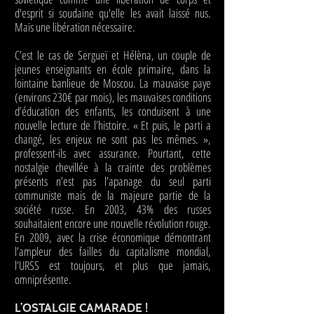
d'esprit si soudaine qu'elle les avait laissé nus.
Mais une libération nécessaire.
C’est le cas de Sergueï et Hélèna, un couple de
jeunes enseignants en école primaire, dans la
lointaine banlieue de Moscou. La mauvaise paye
(environs 230€ par mois), les mauvaises conditions
d’éducation des enfants, les conduisent à une
nouvelle lecture de l’histoire. « Et puis, le parti a
changé, les enjeux ne sont pas les mêmes. »,
professent-ils avec assurance. Pourtant, cette
nostalgie chevillée à la crainte des problèmes
présents n’est pas l’apanage du seul parti
communiste mais de la majeure partie de la
société russe. En 2003, 43% des russes
souhaitaient encore une nouvelle révolution rouge.
En 2009, avec la crise économique démontrant
l’ampleur des failles du capitalisme mondial,
l’URSS est toujours, et plus que jamais,
omniprésente.
L’OSTALGIE CAMARADE !