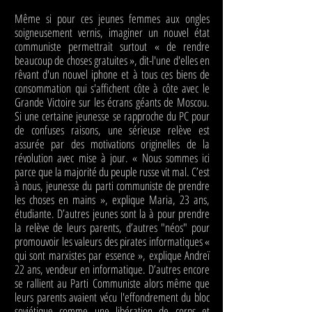
Même si pour ces jeunes femmes aux ongles
soigneusement vernis, imaginer un nouvel état
communiste permettrait surtout « de rendre
beaucoup de choses gratuites », dit-l'une d'elles en
rêvant d'un nouvel iphone et à tous ces biens de
consommation qui s'affichent côte à côte avec le
Grande Victoire sur les écrans géants de Moscou.
Si une certaine jeunesse se rapproche du PC pour
de confuses raisons, une sérieuse relève est
assurée par des motivations originelles de la
révolution avec mise à jour. « Nous sommes ici
parce que la majorité du peuple russe vit mal. C’est
à nous, jeunesse du parti communiste de prendre
les choses en mains », explique Maria, 23 ans,
étudiante. D’autres jeunes sont la à pour prendre
la relève de leurs parents, d’autres "néos" pour
promouvoir les valeurs des pirates informatiques «
qui sont marxistes par essence », explique Andreï
22 ans, vendeur en informatique. D’autres encore
se rallient au Parti Communiste alors même que
leurs parents avaient vécu l'effondrement du bloc
soviétique comme une libération de corps et