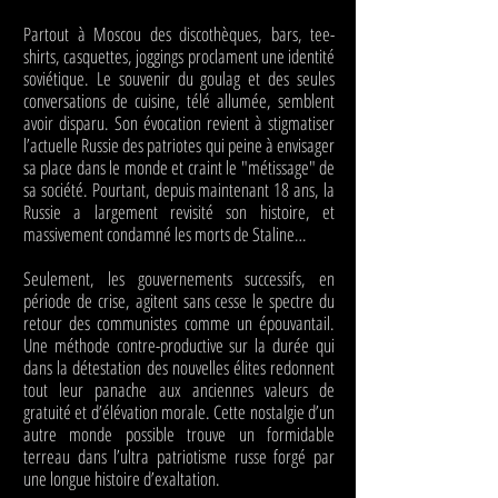
Partout à Moscou des discothèques, bars, tee-
shirts, casquettes, joggings proclament une identité
soviétique. Le souvenir du goulag et des seules
conversations de cuisine, télé allumée, semblent
avoir disparu. Son évocation revient à stigmatiser
l’actuelle Russie des patriotes qui peine à envisager
sa place dans le monde et craint le "métissage" de
sa société. Pourtant, depuis maintenant 18 ans, la
Russie a largement revisité son histoire, et
massivement condamné les morts de Staline…
Seulement, les gouvernements successifs, en
période de crise, agitent sans cesse le spectre du
retour des communistes comme un épouvantail.
Une méthode contre-productive sur la durée qui
dans la détestation des nouvelles élites redonnent
tout leur panache aux anciennes valeurs de
gratuité et d’élévation morale. Cette nostalgie d’un
autre monde possible trouve un formidable
terreau dans l’ultra patriotisme russe forgé par
une longue histoire d’exaltation.