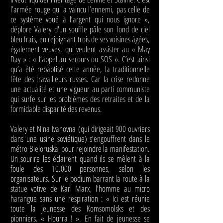
l’armée rouge qui a vaincu l’ennemi, pas celle de
ce système voué à l’argent qui nous ignore »,
déplore Valery d'un souffle pâle son fond de ciel
bleu frais, en rejoignant trois de ses voisines âgées,
également veuves, qui veulent assister au « May
Day » : « l’appel au secours ou SOS ». C’est ainsi
qu’a été rebaptisé cette année, la traditionnelle
fête des travailleurs russes. Car la crise redonne
une actualité et une vigueur au parti communiste
qui surfe sur les problèmes des retraites et de la
formidable disparité des revenus.
Valery et Nina Ivanovna (qui dirigeait 900 ouvriers
dans une usine soviétique) s’engouffrent dans le
métro Bieloruskai pour rejoindre la manifestation.
Un sourire les éclairent quand ils se mêlent à la
foule des 10.000 personnes, selon les
organisateurs. Sur le podium barrant la route à la
statue votive de Karl Marx, l’homme au micro
harangue sans une respiration : « Ici est réunie
toute la jeunesse des Komsomolsks et des
pionniers. « Hourra ! ». En fait de jeunesse se