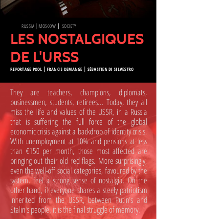
RUSSIA
MOSCOW
SOCIETY
⎜
⎜
🇷🇺
LES NOSTALGIQUES
DE L'URSS
REPORTAGE POOL
⎮
F
RANCIS DEMANGE
⎮
SÉBASTIEN DI SILVESTRO
They are teachers, champions, diplomats,
businessmen, students, retirees... Today, they all
miss the life and values of the USSR, in a Russia
that is suffering the full force of the global
economic crisis against a backdrop of identity crisis.
With unemployment at 10% and pensions at less
than €150 per month, those most affected are
bringing out their old red flags. More surprisingly,
even the well-off social categories, favoured by the
system, feel a strong sense of nostalgia. On the
other hand, if everyone shares a steely patriotism
inherited from the USSR, between Putin's and
Stalin's people, it is the final struggle of memory.