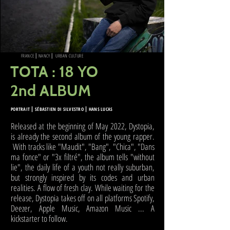
FRANCE
NANCY
URBAN CULTURE
⎜
⎜
🇫🇷
TOTA : 18 YO
2nd ALBUM
PORTRAIT
⎮
SÉBASTIEN DI SILVESTRO ⎮ HANS LUCAS
R
eleased at the beginning of May 2022, Dystopia,
is already the second album of the young rapper.
With tracks like "Maudit", "Bang", "Chica", "Dans
ma fonce" or "3x filtré", the album tells "without
lie", the daily life of a youth not really suburban,
but strongly inspired by its codes and urban
realities. A flow of fresh clay. While waiting for the
release, Dystopia takes off on all platforms Spotify,
Deezer, Apple Music, Amazon Music ... A
kickstarter to follow.