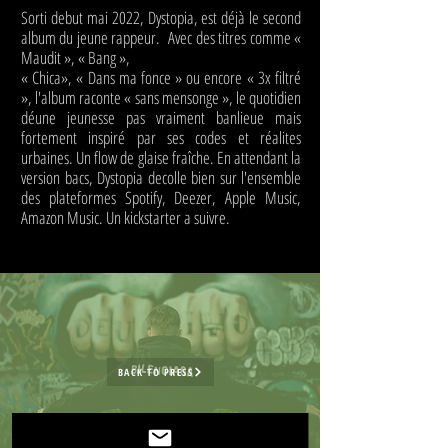
Sorti debut mai 2022, Dystopia, est déjà le second
album du jeune rappeur. Avec des titres comme «
Maudit », « Bang »,
« Chica», « Dans ma fonce » ou encore « 3x filtré
», l'album raconte « sans mensonge », le quotidien
déune jeunesse pas vraiment banlieue mais
fortement inspiré par ses codes et réalites
urbaines. Un flow de glaise fraîche. En attendant la
version bacs, Dystopia decolle bien sur l'ensemble
des plateformes Spotify, Deezer, Apple Music,
Amazon Music. Un kickstarter a suivre.
BACK TO PRESS